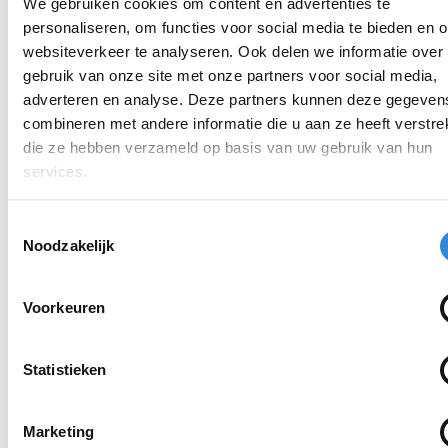
Algemeen
We gebruiken cookies om content en advertenties te
personaliseren, om functies voor social media te bieden en 
Missie en kernwaarden
websiteverkeer te analyseren. Ook delen we informatie over
gebruik van onze site met onze partners voor social media,
Raad van Bestuur
adverteren en analyse. Deze partners kunnen deze gegeven
combineren met andere informatie die u aan ze heeft verstrek
Raad van Toezicht
die ze hebben verzameld op basis van uw gebruik van hun
Organogram
services.
Jaarverslagen
Toestemmingsselectie
Noodzakelijk
Kwaliteit bij Aveleijn
Medezeggenschap cliënten en verwanten
Voorkeuren
Ondernemingsraad
Verstrekkingen
Statistieken
Samenwerkingen
Marketing