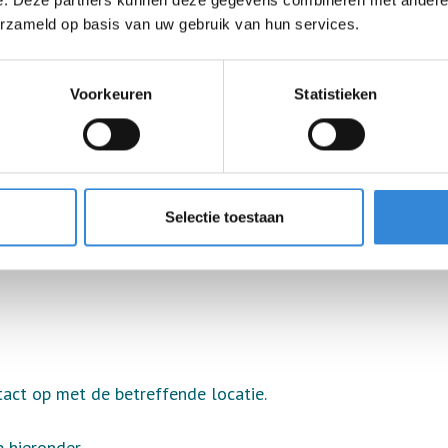
e. Deze partners kunnen deze gegevens combineren met andere i
erzameld op basis van uw gebruik van hun services.
(WMO, Jeugdwet)
Voorkeuren
Statistieken
MO of Jeugdwet gaat via de toegangsteams van de
tgegevens.
Selectie toestaan
act op met de betreffende locatie.
 hieronder.