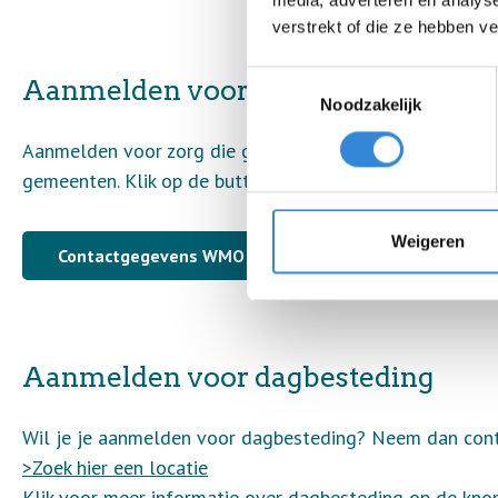
media, adverteren en analys
verstrekt of die ze hebben v
Toestemmingsselectie
Aanmelden voor ambulante zorg 
Noodzakelijk
Aanmelden voor zorg die gefinancierd wordt uit de W
gemeenten. Klik op de button hieronder voor de contac
Weigeren
Contactgegevens WMO en Jeugdwet
Aanmelden voor dagbesteding
Wil je je aanmelden voor dagbesteding? Neem dan cont
>Zoek hier een locatie
Klik voor meer informatie over dagbesteding op de knop