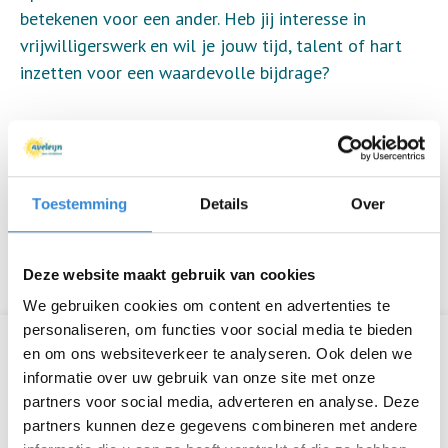
betekenen voor een ander. Heb jij interesse in
vrijwilligerswerk en wil je jouw tijd, talent of hart
inzetten voor een waardevolle bijdrage?
Wij denken graag met je mee over de mogelijkheden
die passen bij jouw wensen en beschikbaarheid.
Samen kijken we wat er mogelijk is!
Toestemming
Details
Over
📩 Neem gerust contact met ons op via
vrijwilligers@aveleijn.nl – we horen graag van je!
Deze website maakt gebruik van cookies
We gebruiken cookies om content en advertenties te
personaliseren, om functies voor social media te bieden
Vrijwilliger worden bij Aveleijn
en om ons websiteverkeer te analyseren. Ook delen we
informatie over uw gebruik van onze site met onze
Vacatures voor vrijwilligers
partners voor social media, adverteren en analyse. Deze
partners kunnen deze gegevens combineren met andere