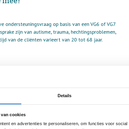
e mee!”
ve ondersteuningsvraag op basis van een VG6 of VG7
 sprake zijn van autisme, trauma, hechtingsproblemen,
tijd van de cliënten varieert van 20 tot 68 jaar.
én natuur? Vind je het leuk om samen met onze
en? Dan zoeken wij jou!
Details
 van cookies
ent en advertenties te personaliseren, om functies voor social