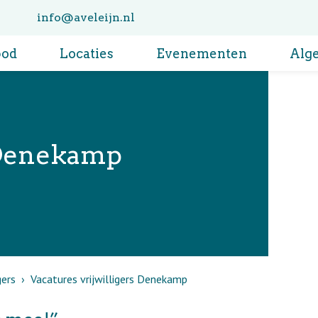
info@aveleijn.nl
bod
Locaties
Evenementen
Alg
s Denekamp
gers
Vacatures vrijwilligers Denekamp