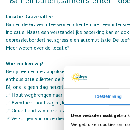
“Samen buiten, samen sterker – do
Locatie:
Gravenallee
Binnen de Gravenallee wonen cliënten met een intensie
indicatie. Naast een verstandelijke beperking kan er ook
depressie, borderline, agressie en automutilatie. De leef
Meer weten over de locatie?
Wie zoeken wij?
Ben jij een echte aanpakker met een hart voor mensen 
enthousiaste cliënten de handen uit de mouwen te stek
Bij ons is geen dag hetzelfde! Jij helpt mee met:
✅ Hout wegbrengen naar klanten
Toestemming
✅ Eventueel hout zagen, kloven en stapelen
✅ Onderhoud van onze prachtige beleeftuin
Deze website maakt gebruik
✅ Verzorgen van onze dieren
We gebruiken cookies om cont