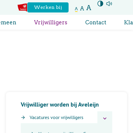
A
Hoog contrast
aanzetten
Voor
Werken bij
A
A
Naar
de
emeen
Vrijwilligers
Contact
Kl
website
regio
Twente
Vrijwilliger worden bij Aveleijn
Vacatures voor vrijwilligers