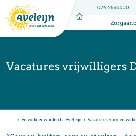
074-2556600
Zorgaan
Vacatures vrijwilliger
Home
Vrijwilliger worden bij Aveleijn
Vacatures voor vrijwilli