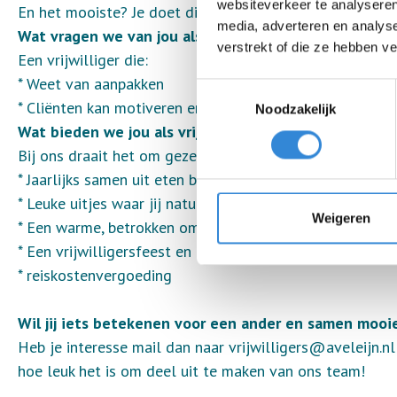
websiteverkeer te analyseren
En het mooiste? Je doet dit samen met onze gezellige 
media, adverteren en analys
Wat vragen we van jou als vrijwilliger?
verstrekt of die ze hebben v
Een vrijwilliger die:
* Weet van aanpakken
Toestemmingsselectie
* Cliënten kan motiveren en samenwerkt met een glimla
Noodzakelijk
Wat bieden we jou als vrijwilliger?
Bij ons draait het om gezelligheid en waardering!
* Jaarlijks samen uit eten bij Frans op den Bult
* Leuke uitjes waar jij natuurlijk ook van mag genieten
Weigeren
* Een warme, betrokken omgeving waar jouw inzet écht 
* Een vrijwilligersfeest en eindejaarsattentie
* reiskostenvergoeding
Wil jij iets betekenen voor een ander en samen mo
Heb je interesse mail dan naar vrijwilligers@aveleijn.n
hoe leuk het is om deel uit te maken van ons team!