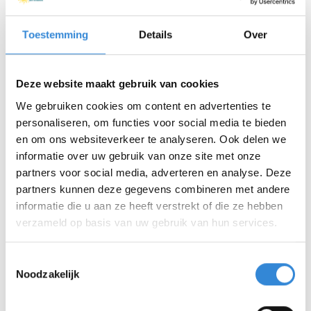
enthousiasme voor in wilt zetten. Houd je
bijvoorbeeld van tuinieren? Ben je ondernemend of
Toestemming
Details
Over
een handige klusser? Ben je goed in sporten of wil je
het graag gezellig maken voor mensen? Iedere
bijdrage is welkom. Je kunt ervoor kiezen individueel
Deze website maakt gebruik van cookies
te werken met een cliënt, in groepsverband of
We gebruiken cookies om content en advertenties te
bijvoorbeeld tijdens een evenement.
personaliseren, om functies voor social media te bieden
en om ons websiteverkeer te analyseren. Ook delen we
Wil je je aanmelden als vrijwilliger of hierover van
informatie over uw gebruik van onze site met onze
partners voor social media, adverteren en analyse. Deze
gedachten wisselen? Dan kun je je aanmelden via de
partners kunnen deze gegevens combineren met andere
link. Wij nemen dan zo spoedig mogelijk contact met
informatie die u aan ze heeft verstrekt of die ze hebben
je op.
verzameld op basis van uw gebruik van hun services.
Ben je op zoek naar een korte stage (minder dan
150 uur) of tijdelijk vrijwilligerswerk? Neem dan
Toestemmingsselectie
contact op met één van onze
locaties
.
Noodzakelijk