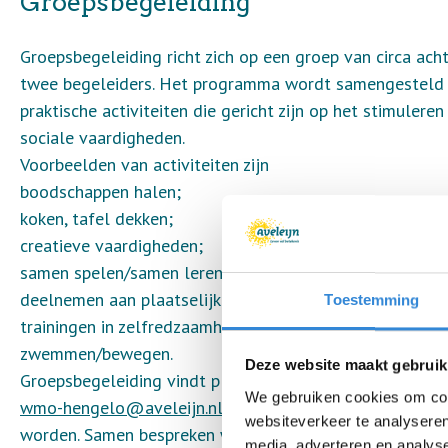
Groepsbegeleiding
Groepsbegeleiding richt zich op een groep van circa ac
twee begeleiders. Het programma wordt samengesteld i
praktische activiteiten die gericht zijn op het stimuler
sociale vaardigheden.
Voorbeelden van activiteiten zijn
boodschappen halen;
koken, tafel dekken;
creatieve vaardigheden;
samen spelen/samen leren/samen werken;
deelnemen aan plaatselijke of regionale activiteiten;
Toestemming
trainingen in zelfredzaamheid;
zwemmen/bewegen.
Deze website maakt gebruik
Groepsbegeleiding vindt plaats op diverse locaties. In
We gebruiken cookies om cont
wmo-hengelo@aveleijn.nl
. Bij voldoende aanmeldingen
websiteverkeer te analyseren
worden. Samen bespreken we de nodige informatie over 
media, adverteren en analys