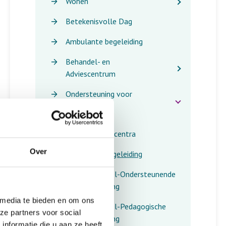
Wonen
Betekenisvolle Dag
Ambulante begeleiding
Behandel- en
Adviescentrum
Ondersteuning voor
kinderen
Kinderdagcentra
Over
Groepsbegeleiding
Individueel-Ondersteunende
Begeleiding
 media te bieden en om ons
Individueel-Pedagogische
ze partners voor social
Begeleiding
nformatie die u aan ze heeft