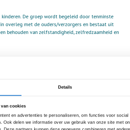
ht kinderen. De groep wordt begeleid door tenminste
n overleg met de ouders/verzorgers en bestaat uit
en en behouden van zelfstandigheid, zelfredzaamheid en
Details
 van cookies
formeer naar de actuele groepen via 074 29 14 111 of
ent en advertenties te personaliseren, om functies voor social
 kan een extra groep op een nieuwe locatie gestart
. Ook delen we informatie over uw gebruik van onze site met on
het kind zodat we op de hoogte zijn van de
e. Deze partners kunnen deze gegevens combineren met andere i