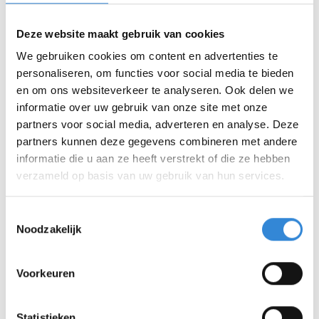
Samenwerking
Deze website maakt gebruik van cookies
We gebruiken cookies om content en advertenties te
Aveleijn is een krachtige samenwerkingspartner voor
personaliseren, om functies voor social media te bieden
en om ons websiteverkeer te analyseren. Ook delen we
collega instellingen om kennis en kunde te bundelen
informatie over uw gebruik van onze site met onze
of daar waar nodig te vergroten. Zo houdt het
partners voor social media, adverteren en analyse. Deze
Expertiseteam zich onder andere bezig met de
partners kunnen deze gegevens combineren met andere
volgende zaken:
informatie die u aan ze heeft verstrekt of die ze hebben
Samenwerking in de keten zorg ten behoeve van
verzameld op basis van uw gebruik van hun services.
mensen met een verstandelijke beperking en
middelengebruik en/of verslavingsproblematiek.
Toestemmingsselectie
Expertise uitdragen bij regionale en landelijke
Noodzakelijk
initiatieven (o.a. werkgroepen, congressen, symposia
etc.).
Voorkeuren
Aanbod voor onafhankelijke consultatie en
advisering voor gemeentes.
Statistieken