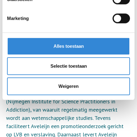
Het Expertiseteam LVB & Verslaving is beschikbaar
als kenniscentrum binnen Aveleijn, volgt
ontwikkelingen op het gebied van verslavingszorg,
Marketing
ontwikkeld waar nodig beleid en sluit aan op
wetenschappelijke inzichten en landelijke
ontwikkelingen.
Alles toestaan
Wetenschappelijk onderzoek & Kennisdeling
Aveleijn ziet onderzoek naar middelengebruik bij de
Selectie toestaan
verstandelijk beperkte doelgroep als zeer belangrijk
en inzicht gevend voor toekomstige ondersteuning
en behandeling. Er zijn contacten met onder andere
Weigeren
de Radboud Universiteit Nijmegen en het NISPA
(Nijmegen Institute for Science Practitioners in
Addiction), van waaruit regelmatig meegewerkt
wordt aan wetenschappelijke studies. Tevens
faciliteert Aveleijn een promotieonderzoek gericht
op LVB en verslaving. Daarnaast levert Aveleijn