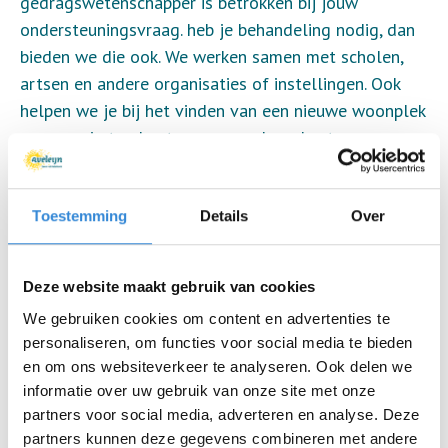
gedragswetenschapper is betrokken bij jouw
ondersteuningsvraag. heb je behandeling nodig, dan
bieden we die ook. We werken samen met scholen,
artsen en andere organisaties of instellingen. Ook
helpen we je bij het vinden van een nieuwe woonplek
wanneer je toe bent aan een volgende stap.
Bijvoorbeeld een eigen woning met ambulante
begeleiding. Heb je blijvende ondersteuning nodig is,
dan biedt Aveleijn allerlei mogelijkheden voor
Toestemming
Details
Over
begeleid wonen.
Deze website maakt gebruik van cookies
We gebruiken cookies om content en advertenties te
Locaties
personaliseren, om functies voor social media te bieden
en om ons websiteverkeer te analyseren. Ook delen we
informatie over uw gebruik van onze site met onze
Almelo
partners voor social media, adverteren en analyse. Deze
Beeckesteijn
partners kunnen deze gegevens combineren met andere