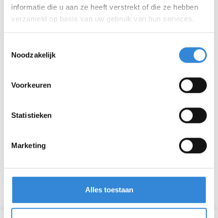
De Houtsnip
informatie die u aan ze heeft verstrekt of die ze hebben
Hagenborgh
verzameld op basis van uw gebruik van hun services.
Enschede
De Nieuwe Helmerhoek
Toestemmingsselectie
Muldermanshoek
Noodzakelijk
Neede
De Bleek
Voorkeuren
Statistieken
In aanmerking komen
Marketing
Wil je meer weten of je hiervoor in aanmerking
komt?
Ga dan naar:
Indicaties - Aveleijn
Alles toestaan