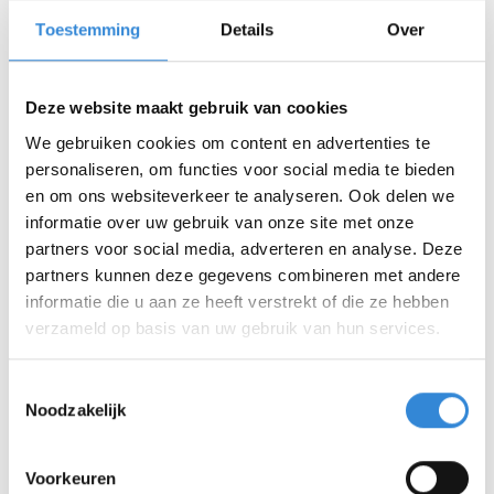
begonnen met het maken van vogelhuisjes. Daar
helpen nu twee cliënten bij. Soms word ik bij
Toestemming
Details
Over
binnenkomst al aangehouden met de vraag of we
vandaag een vogelhuisje gaan maken.’ Het contact
Deze website maakt gebruik van cookies
met de cliënten doet Arjan goed. Vooral de
We gebruiken cookies om content en advertenties te
directheid, het van elkaar weten waar je aan toe
personaliseren, om functies voor social media te bieden
bent werkt prettig voor hem. ‘Je leert elkaar hier ook
en om ons websiteverkeer te analyseren. Ook delen we
snel kennen. Er ontstond snel een band, waardoor ik
informatie over uw gebruik van onze site met onze
hier ben gebleven. Ze zijn altijd blij als ik er ben.
partners voor social media, adverteren en analyse. Deze
Soms fiets ik weg en dan word ik teruggeroepen
partners kunnen deze gegevens combineren met andere
omdat er nog iemand een boks wil geven’, zegt hij
informatie die u aan ze heeft verstrekt of die ze hebben
lachend. ‘Dat zijn van die kleine dingen die mij goed
verzameld op basis van uw gebruik van hun services.
doen.’
Toestemmingsselectie
Noodzakelijk
Vrijwilligers bij de club
Chantal is een van de begeleiders bij de afdeling
Voorkeuren