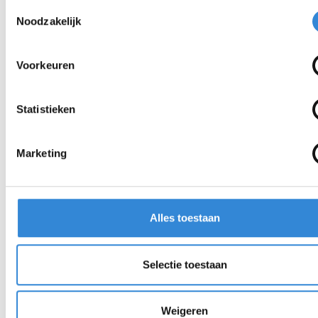
Toestemmingsselectie
Noodzakelijk
Loes
Voorkeuren
Statistieken
Marketing
Alles toestaan
Selectie toestaan
"SAMen sterk staan in een gelijkwaardige wereld, dat
Weigeren