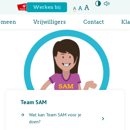
A
Hoog contrast
aanzetten
Voor
Werken bij
A
A
Naar
de
emeen
Vrijwilligers
Contact
Kl
website
regio
Twente
Team SAM
Wat kan Team SAM voor je
doen?