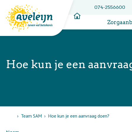
074-2556600
Zorgaan
Hoe kun je een aanvraa
Home
Team SAM
Hoe kun je een aanvraag doen?