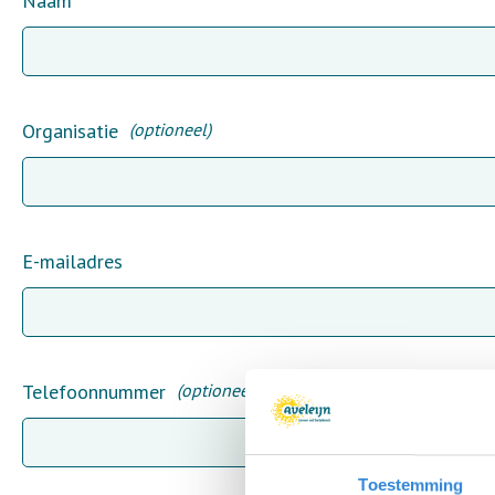
Leave
Naam
this
field
blank
Organisatie
(optioneel)
E-mailadres
Telefoonnummer
(optioneel)
Toestemming