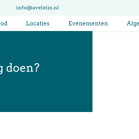
info@aveleijn.nl
bod
Locaties
Evenementen
Alg
g doen?