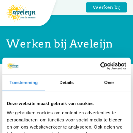
Werken bij
Werken bij Aveleijn
Home
Toestemming
Details
Over
We zijn verhuisd!
Werken bij Aveleijn staat vanaf nu op een andere
Deze website maakt gebruik van cookies
plek.
We gebruiken cookies om content en advertenties te
Wil je onze vacatures bekijken of meer weten over
personaliseren, om functies voor social media te bieden
werken bij ons?
en om ons websiteverkeer te analyseren. Ook delen we