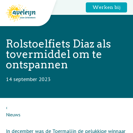
Werken bij
Rolstoelfiets Diaz als
tovermiddel om te
ontspannen
14 september 2023
Nieuws
In december was de Toermalijn de gelukkige winnaar