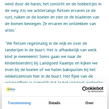
wind door de haren, het zonlicht en de hobbeltjes in
de weg. Als we achterlangs fietsen ervaren ze de
rust, ruiken ze de koeien en zien ze de bladeren van
de bomen bewegen. Ze ervaren en ontdekken van
alles.”
“We fietsen regelmatig in de wijk en over de
landerijen in de buurt. Het is afhankelijk van welk
kind je meeneemt. Soms gaan we naar de
kinderboerderij bij Landgoed Kaamps en kijken we
even bij de koeien of we halen bakspullen bij het
winkelcentrum hier in de buurt. Het fijne van de
rolstoelfiets is namelijk dat je het rolstoel gedeelte
eenvoudig kan afkoppelen en deze kan inzetten als
duwrolstoel.”
Toestemming
Details
Over
Als tovermiddel om te ontspannen