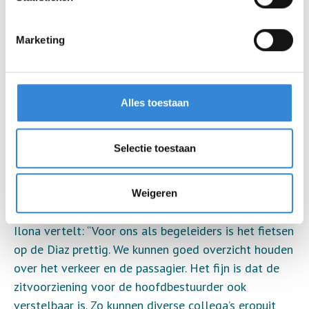
namelijk alleen de duofiets in gebruik om samen op
te fietsen. Maar voor een bepaalde groep kinderen is
Marketing
het niet veilig om hiermee te fietsen. Denk
bijvoorbeeld aan kinderen die beweeglijk zijn, die niet
kunnen lopen of een verminderde rompbalans
hebben. De rolstoelfiets maakt het wél mogelijk om
Alles toestaan
deze kinderen mee te nemen op de fiets. De
rolstoelfiets wordt veelvuldig gebruikt. Zeker 30 van
Selectie toestaan
de 80 kinderen in de leeftijd van 5 tot 18 jaar
fietsen regelmatig op de Diaz”, vertelt Kim.
Weigeren
Ervaring vanuit de begeleiders
Ilona vertelt: “Voor ons als begeleiders is het fietsen
op de Diaz prettig. We kunnen goed overzicht houden
over het verkeer en de passagier. Het fijn is dat de
zitvoorziening voor de hoofdbestuurder ook
verstelbaar is. Zo kunnen diverse collega’s eropuit