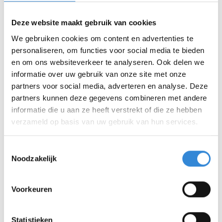
Ilona vertelt: “Soms wordt de rolstoelfiets ingezet
Deze website maakt gebruik van cookies
als tovermiddel. Van nature zijn bijvoorbeeld
We gebruiken cookies om content en advertenties te
sommige kinderen onrustig. Zodra ze de rolstoelfiets
personaliseren, om functies voor social media te bieden
in beeld zien, beginnen ze te lachen. Het is zo fijn dat
en om ons websiteverkeer te analyseren. Ook delen we
ze door middel van het fietsen op de Diaz rustig
informatie over uw gebruik van onze site met onze
worden en zich ontspannen. Dat zie je aan de mimiek,
partners voor social media, adverteren en analyse. Deze
ze lachen, maken vrolijke geluidjes of bewegen
partners kunnen deze gegevens combineren met andere
bijvoorbeeld met de handen in de lucht. Maar ook
informatie die u aan ze heeft verstrekt of die ze hebben
aan de houding. Zo hebben we iemand hier op de
verzameld op basis van uw gebruik van hun services.
groep zitten die start op de fiets met de schouders
omhoog en gedurende de rit zie je zijn schouders
Toestemmingsselectie
Noodzakelijk
ontspannen.”
Brede doelgroep op de rolstoelfiets
Voorkeuren
Sinds de komst van de Diaz kunnen nog meer
kinderen op de fiets. “Vóór de Diaz hadden we
Statistieken