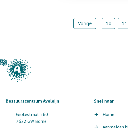
Vorige
10
11
Bestuurscentrum Aveleijn
Snel naar
Grotestraat 260
Home
7622 GW Borne
Aanmelden bij