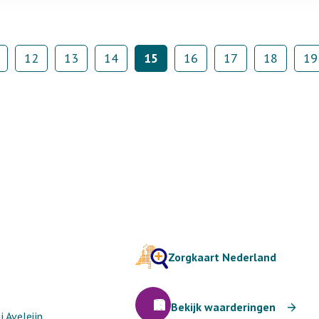
12
13
14
15
16
17
18
19
Zorgkaart Nederland
Bekijk waarderingen
 Aveleijn