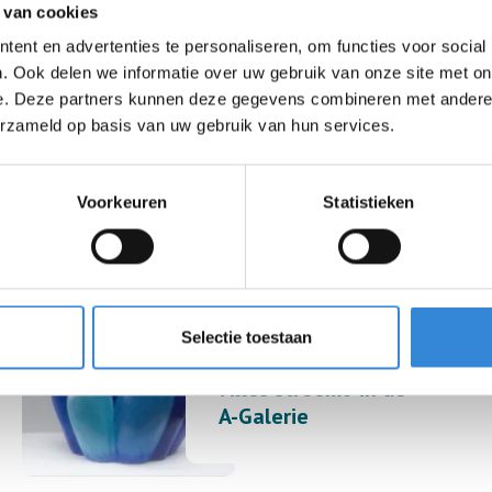
 van cookies
ent en advertenties te personaliseren, om functies voor social
3 december 2024
. Ook delen we informatie over uw gebruik van onze site met on
e. Deze partners kunnen deze gegevens combineren met andere i
Internationale Dag
erzameld op basis van uw gebruik van hun services.
voor Mensen met
een Beperking
Voorkeuren
Statistieken
21 november 2024
Selectie toestaan
Tentoonstelling
'Alles stroomt' in de
A-Galerie