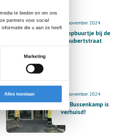
 media te bieden en om ons
ze partners voor social
29 november 2024
nformatie die u aan ze heeft
Soepbuurtje bij de
Schubertstraat
Marketing
18 november 2024
Alles toestaan
De Bussenkamp is
verhuisd!