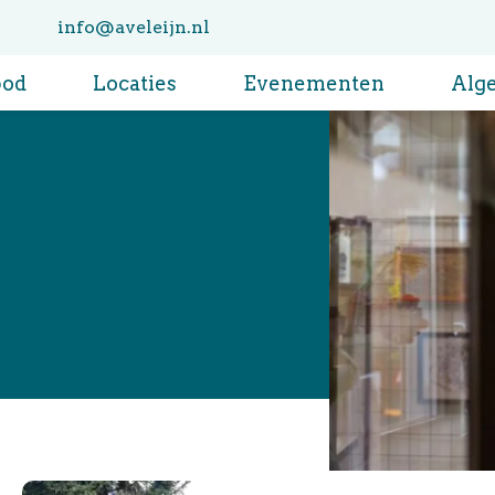
info@aveleijn.nl
bod
Locaties
Evenementen
Alg