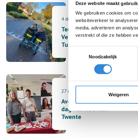
Deze website maakt gebruik
We gebruiken cookies om cont
4 december 2024
websiteverkeer te analyseren
media, adverteren en analys
Terugblik op de
verstrekt of die ze hebben v
Verbindingsdag in
Tubbergen
Toestemmingsselectie
Noodzakelijk
27 november 2024
Weigeren
Aveleijn op de open
dag van ROC van
Twente