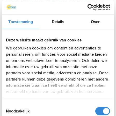
zijn op werkdagen geopend van 10:00 tot 15:00 uur.
En op zondag van 14:00 tot 16:30 uur. De opening is
op zondag 11 december om 15:00 uur.
Toestemming
Details
Over
Uitnodiging A Galerie A
Deze website maakt gebruik van cookies
We gebruiken cookies om content en advertenties te
personaliseren, om functies voor social media te bieden
en om ons websiteverkeer te analyseren. Ook delen we
informatie over uw gebruik van onze site met onze
partners voor social media, adverteren en analyse. Deze
partners kunnen deze gegevens combineren met andere
informatie die u aan ze heeft verstrekt of die ze hebben
verzameld op basis van uw gebruik van hun services.
Toestemmingsselectie
Noodzakelijk