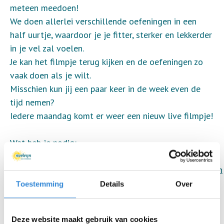
meteen meedoen!
We doen allerlei verschillende oefeningen in een
half uurtje, waardoor je je fitter, sterker en lekkerder
in je vel zal voelen.
Je kan het filmpje terug kijken en de oefeningen zo
vaak doen als je wilt.
Misschien kun jij een paar keer in de week even de
tijd nemen?
Iedere maandag komt er weer een nieuw live filmpje!
Wat heb je nodig:
- login op
https://www.facebook.com/AveleijnBureauEvenementen
- schuif eventueel een tafel / stoel aan de kant,
Toestemming
Details
Over
zodat je ruimte hebt om te bewegen
- doe lekker zittende (sport)kleding aan
Deze website maakt gebruik van cookies
- zet een glas water klaar