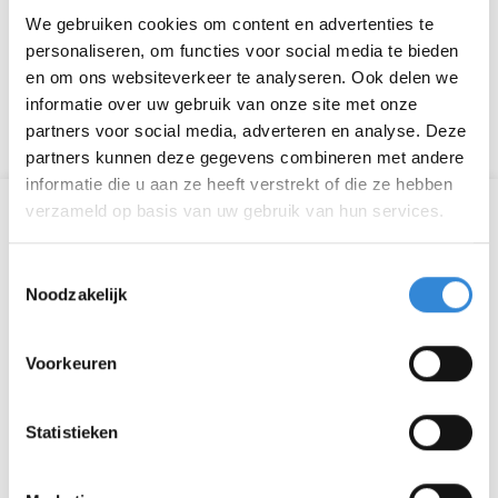
We gebruiken cookies om content en advertenties te
- een matje / kleed / handdoek, voor oefeningen op
personaliseren, om functies voor social media te bieden
de grond
en om ons websiteverkeer te analyseren. Ook delen we
informatie over uw gebruik van onze site met onze
Zet hem op!
partners voor social media, adverteren en analyse. Deze
partners kunnen deze gegevens combineren met andere
informatie die u aan ze heeft verstrekt of die ze hebben
verzameld op basis van uw gebruik van hun services.
Informatie
Toestemmingsselectie
Datum
ma 9 jan.
Noodzakelijk
Tijd
10:00 - 10:30
Voorkeuren
Locatie
Op locatie
Thema
Sport & spel
Statistieken
Kosten
Geen