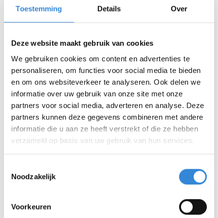
Toestemming
Details
Over
Deze website maakt gebruik van cookies
Om richting te geven aan onze
We gebruiken cookies om content en advertenties te
duurzaamheidsambities heeft Aveleijn een
personaliseren, om functies voor social media te bieden
duurzaamheidskompas
ontwikkeld. Het kompas
en om ons websiteverkeer te analyseren. Ook delen we
geeft richting aan waar we naartoe willen en wat we
informatie over uw gebruik van onze site met onze
willen bereiken.
partners voor social media, adverteren en analyse. Deze
partners kunnen deze gegevens combineren met andere
informatie die u aan ze heeft verstrekt of die ze hebben
Ieder jaar maken we een verhalend jaarverslag,
verzameld op basis van uw gebruik van hun services.
waarin we inspirerende verhalen van verschillende
Aveleijn locaties, duurzame initiatieven en de cijfers
Toestemmingsselectie
over onze klimaatimpact delen. In het laatste
Noodzakelijk
Aardewerkverslag
blikken we terug op de reis die we
sinds 2028 hebben afgelegd en kijken we vooruit
Voorkeuren
naar de toekomst.