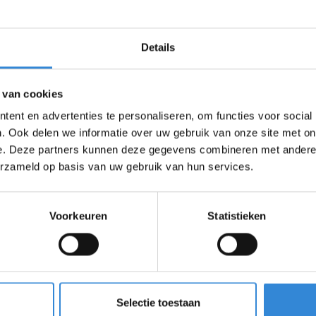
lent 2022?
Details
got Talent! plaats in het Wilminktheater in Enschede.
n en te genieten van een geweldige show. Kaarten voor
lender op de website.
Klik hier
om direct naar het
 van cookies
ent en advertenties te personaliseren, om functies voor social
. Ook delen we informatie over uw gebruik van onze site met on
e. Deze partners kunnen deze gegevens combineren met andere i
erzameld op basis van uw gebruik van hun services.
Voorkeuren
Statistieken
Selectie toestaan