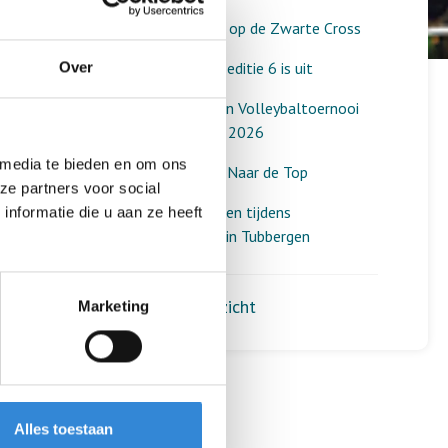
Een geslaagde dag op de Zwarte Cross
Aardewerk verslag editie 6 is uit
Over
Dit was het Aveleijn Volleybaltoernooi
voor medewerkers 2026
 media te bieden en om ons
Diploma-uitreiking Naar de Top
ze partners voor social
Mooie ontmoetingen tijdens
nformatie die u aan ze heeft
spelletjesochtend in Tubbergen
Terug naar het overzicht
Marketing
Alles toestaan