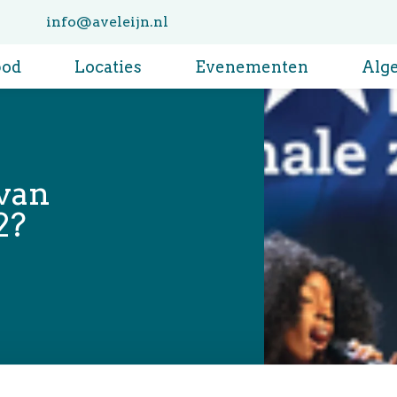
info@aveleijn.nl
bod
Locaties
Evenementen
Alg
 van
2?