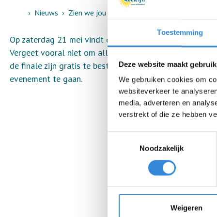
Home
Nieuws
Zien we jou bij de finale van Aveleijn's got ta
Toestemming
Op zaterdag 21 mei vindt de grote finale van Aveleijn's 
Vergeet vooral niet om alle deelnemers aan te moedige
de finale zijn gratis te bestellen via de evenementenka
Deze website maakt gebruik
evenement te gaan.
We gebruiken cookies om cont
websiteverkeer te analyseren
media, adverteren en analys
verstrekt of die ze hebben v
Toestemmingsselectie
Noodzakelijk
Weigeren