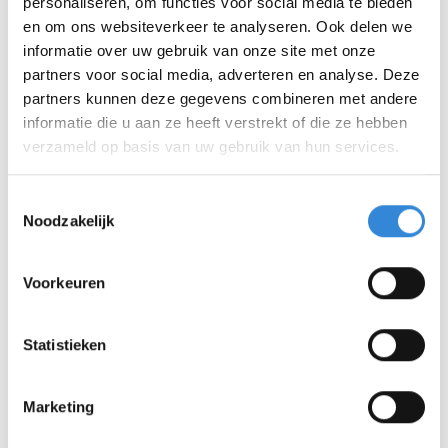
personaliseren, om functies voor social media te bieden
ziekenhuismedewerkers, zodat ouders bij het
en om ons websiteverkeer te analyseren. Ook delen we
ziekenhuis bleven werken.
informatie over uw gebruik van onze site met onze
partners voor social media, adverteren en analyse. Deze
Pensioen
partners kunnen deze gegevens combineren met andere
Ook nu Willem de pensioengerechtigde leeftijd heeft
informatie die u aan ze heeft verstrekt of die ze hebben
verzameld op basis van uw gebruik van hun services.
bereikt, zal hij de tijd en ruimte die hij krijgt,
gebruiken om maatschappelijk actief te blijven en
Toestemmingsselectie
zich in te zetten voor een inclusievere samenleving.
Noodzakelijk
Een samenleving waar mensen met en zonder
beperking volwaardig aan kunnen deelnemen.
Voorkeuren
Statistieken
Marketing