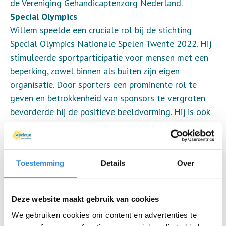
de Vereniging Gehandicaptenzorg Nederland.
Special Olympics
Willem speelde een cruciale rol bij de stichting
Special Olympics Nationale Spelen Twente 2022. Hij
stimuleerde sportparticipatie voor mensen met een
beperking, zowel binnen als buiten zijn eigen
organisatie. Door sporters een prominente rol te
geven en betrokkenheid van sponsors te vergroten
bevorderde hij de positieve beeldvorming. Hij is ook
nu nog betrokken bij Special Sport Events Twente.
Ontwikkelingswerk
Toestemming
Details
Over
In Tanzania leverde Willem als voorzitter van de
Morogoro Support Foundation (MSF) een structurele
bijdrage aan de verbetering van medische zorg. Hij
Deze website maakt gebruik van cookies
introduceerde het Child Support-programma: MSF
We gebruiken cookies om content en advertenties te
betaalde de schoolkosten van de kinderen van