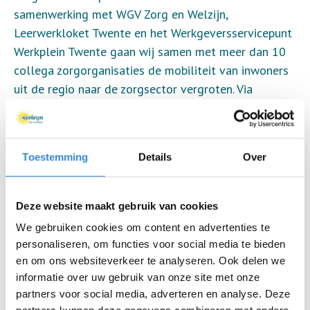
samenwerking met WGV Zorg en Welzijn,
Leerwerkloket Twente en het Werkgeversservicepunt
Werkplein Twente gaan wij samen met meer dan 10
collega zorgorganisaties de mobiliteit van inwoners
uit de regio naar de zorgsector vergroten. Via
ZorgStart bieden we kansen voor mensen met een
hart voor de zorg en komen we tegemoet aan de
toenemende vraag van werkgevers naar personeel.
Toestemming
Details
Over
ZorgStart is er voor elke inwoner van Twente die wil
ontdekken of de zorg iets voor hem of haar is. Met
Deze website maakt gebruik van cookies
of zonder zorgachtergrond, dat maakt bij ZorgStart
We gebruiken cookies om content en advertenties te
niet uit. Iedereen is welkom. Bij ZorgStart kan een
personaliseren, om functies voor social media te bieden
geïnteresseerde zich oriënteren op de verschillende
en om ons websiteverkeer te analyseren. Ook delen we
zorgvragen, maar ook op opleidingen, functies en
informatie over uw gebruik van onze site met onze
kansen op de arbeidsmarkt. Na aanmelding wordt op
partners voor social media, adverteren en analyse. Deze