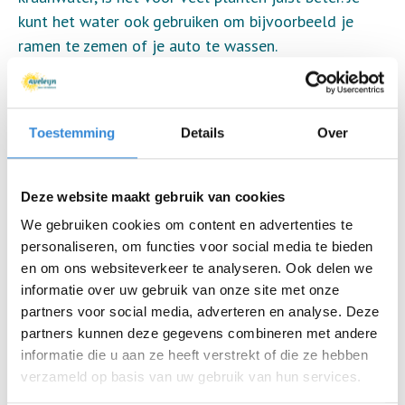
kunt het water ook gebruiken om bijvoorbeeld je
ramen te zemen of je auto te wassen.
3. Gebruik een gieter.
Met een gieter besproei je
veel gerichter dan met een tuinslang. Giet hierbij niet
op het blad, maar aan de voet van de plant op de
Toestemming
Details
Over
aarde.
4. Geef planten water in de ochtend.
Wist je dat je
planten in de tuin het beste water kan geven
Deze website maakt gebruik van cookies
wanneer de zon nog niet volop schijnt? Dan heeft
We gebruiken cookies om content en advertenties te
het water namelijk tijd om in de grond te trekken en
personaliseren, om functies voor social media te bieden
verdampt het minder snel.
en om ons websiteverkeer te analyseren. Ook delen we
informatie over uw gebruik van onze site met onze
Benieuwd naar meer tips?
Klik dan op deze link!
partners voor social media, adverteren en analyse. Deze
partners kunnen deze gegevens combineren met andere
informatie die u aan ze heeft verstrekt of die ze hebben
Hoe besparen jullie water?
verzameld op basis van uw gebruik van hun services.