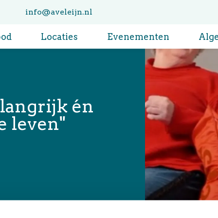
info@aveleijn.nl
bod
Locaties
Evenementen
Alg
langrijk én
e leven"