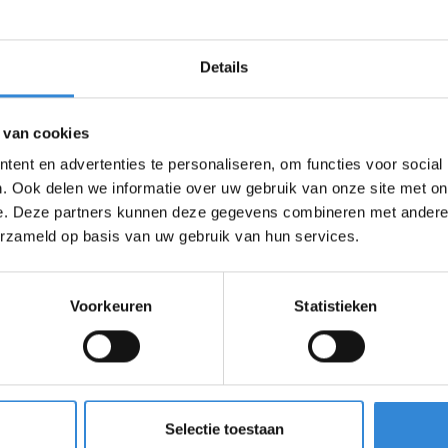
om gezonder te leven"
Details
ers te ondersteunen om gezonder te leven.
ezonde leefstijl is de basis en werkt preventief. Het is
kunnen gedragsproblemen worden verminderd door middel
 van cookies
ld niet goed slaapt en gestrest bent, ben je
ent en advertenties te personaliseren, om functies voor social
nnen echter niet altijd goed kenbaar maken wat er
. Ook delen we informatie over uw gebruik van onze site met on
e. Deze partners kunnen deze gegevens combineren met andere i
ressie. Gezonder leven kan dus op veel vlakken helpen.”
erzameld op basis van uw gebruik van hun services.
k dan op deze link!
Voorkeuren
Statistieken
Selectie toestaan