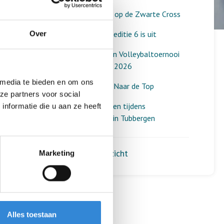
Een geslaagde dag op de Zwarte Cross
Aardewerk verslag editie 6 is uit
Over
Dit was het Aveleijn Volleybaltoernooi
voor medewerkers 2026
 media te bieden en om ons
Diploma-uitreiking Naar de Top
ze partners voor social
Mooie ontmoetingen tijdens
nformatie die u aan ze heeft
spelletjesochtend in Tubbergen
Terug naar het overzicht
Marketing
Alles toestaan