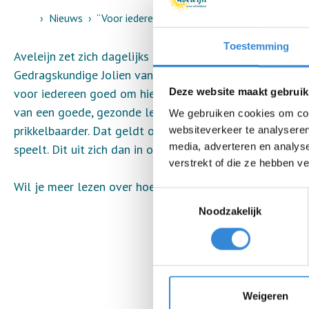
Home
Nieuws
“Voor iedereen is het belangrijk én mogelijk 
Toestemming
Aveleijn zet zich dagelijks in om cliënten en medewerk
Gedragskundige Jolien van der Kolk zegt hierover: “Een g
voor iedereen goed om hiermee bezig te zijn. Verder 
Deze website maakt gebruik
van een goede, gezonde leefstijl. Wanneer je bijvoorbee
We gebruiken cookies om cont
prikkelbaarder. Dat geldt ook voor onze cliënten. Zij ku
websiteverkeer te analyseren
media, adverteren en analys
speelt. Dit uit zich dan in onrust en misschien wel in ag
verstrekt of die ze hebben v
Wil je meer lezen over hoe wij vitaliteit aanpakken?
Kli
Toestemmingsselectie
Noodzakelijk
Weigeren