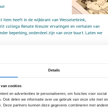
aat
t item heeft in de wijkkrant van Wesselerbrink,
deelt collega Renate Kreuzer ervaringen en verhalen van
nder beperking, onderdeel zijn van onze buurt. Laten we
nda geeft aan dat het maken van een reisverslag haar
Details
dag?
 van cookies
ent en advertenties te personaliseren, om functies voor social
nooit gedaan hebt.
. Ook delen we informatie over uw gebruik van onze site met on
ervaren?
e. Deze partners kunnen deze gegevens combineren met andere i