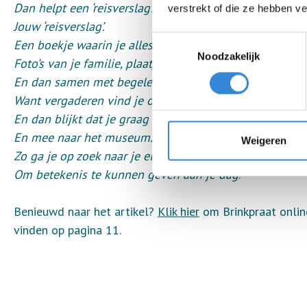
Dan helpt een ‘reisverslag’.
verstrekt of die ze hebben v
Jouw ‘reisverslag’.
Toestemmingsselectie
Een boekje waarin je alles mag plakken wat jij belangri
Noodzakelijk
Foto’s van je familie, plaatjes van je favoriete zanger.
En dan samen met begeleiding daar over ‘vergaderen’.
Want vergaderen vind je ook belangrijk.
En dan blijkt dat je graag ergens wil koffie drinken.
En mee naar het museum.
Weigeren
Zo ga je op zoek naar je eigen stem.
Om betekenis te kunnen geven aan je dag
."
Benieuwd naar het artikel?
Klik hier
om Brinkpraat online
vinden op pagina 11.