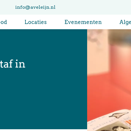
info@aveleijn.nl
bod
Locaties
Evenementen
Alg
af in