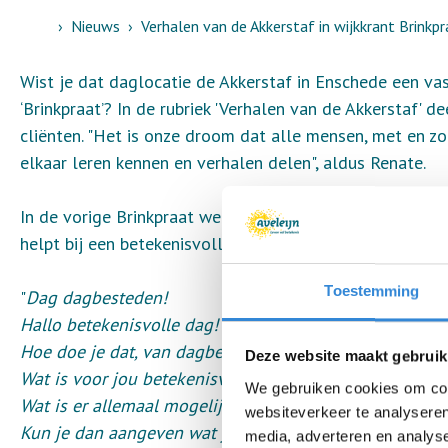
Home
Nieuws
Verhalen van de Akkerstaf in wijkkrant Brinkpr
Wist je dat daglocatie de Akkerstaf in Enschede een vas
‘Brinkpraat’? In de rubriek 'Verhalen van de Akkerstaf' 
cliënten. "Het is onze droom dat alle mensen, met en zo
elkaar leren kennen en verhalen delen", aldus Renate.
In de vorige Brinkpraat werd Miranda voorgesteld. Mira
helpt bij een betekenisvolle invulling aan haar dag:
Toestemming
"
Dag dagbesteden!
Hallo betekenisvolle dag!
Hoe doe je dat, van dagbesteding naar betekenisvolle 
Deze website maakt gebruik
Wat is voor jou betekenisvol?
We gebruiken cookies om cont
Wat is er allemaal mogelijk, als je iets niet kent, nog 
websiteverkeer te analyseren
Kun je dan aangeven wat je zou willen leren, doen en 
media, adverteren en analys