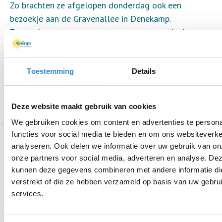
Zo brachten ze afgelopen donderdag ook een
bezoekje aan de Gravenallee in Denekamp.
Ze werden ontvangen met een groot spandoek en
een eigen drumband.
Cliënten mochten ook binnen kijken in een oude
brandweerwagen en afsluitend waren er nog oud
Toestemming
Details
Hollandse spelletjes om te spelen.
Een geslaagde middag.
Deze website maakt gebruik van cookies
We gebruiken cookies om content en advertenties te persona
functies voor social media te bieden en om ons websiteverke
Laatste nieuwsberichten
analyseren. Ook delen we informatie over uw gebruik van on
onze partners voor social media, adverteren en analyse. De
Een geslaagde dag op de Zwarte Cross
kunnen deze gegevens combineren met andere informatie die
verstrekt of die ze hebben verzameld op basis van uw gebru
Aardewerk verslag editie 6 is uit
services.
Dit was het Aveleijn Volleybaltoernooi voor
medewerkers 2026