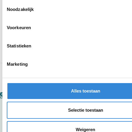
Toestemmingsselectie
Noodzakelijk
Diploma-uitreiking Naar de Top
Mooie ontmoetingen tijdens spelletjesochtend in
Voorkeuren
Tubbergen
Statistieken
Terug naar het overzicht
Marketing
Alles toestaan
Selectie toestaan
Bestuurscentrum Aveleijn
Weigeren
Grotestraat 260