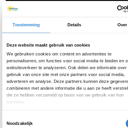
Toestemming
Details
Over
Dorothee Loorbach
Deze website maakt gebruik van cookies
We gebruiken cookies om content en advertenties te
We hebben de dag samen afgesloten met een
personaliseren, om functies voor social media te bieden en 
reflectie van dichter, schrijver en theatermaker
websiteverkeer te analyseren. Ook delen we informatie over
Dorothee Loorbach. Onder alles wat ze doet ligt
gebruik van onze site met onze partners voor social media,
aandacht, aanwezigheid in het moment, echtheid,
adverteren en analyse. Deze partners kunnen deze gegeven
verwondering en connectie. Dorothee geeft woorden
combineren met andere informatie die u aan ze heeft verstrek
aan gevoelens, gedachten en ervaringen die best
die ze hebben verzameld op basis van uw gebruik van hun
services.
universeel blijken te zijn.
Lees het gedicht 'Wederkerigheid'
hier.
Toestemmingsselectie
Noodzakelijk