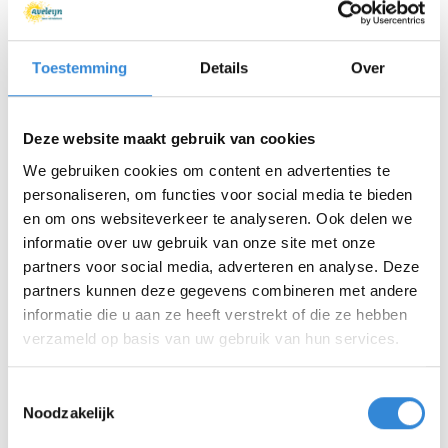
bij De Wieken
Toestemming
Details
Over
13 april 2026
Leerlingen Anna van Buren-
Deze website maakt gebruik van cookies
school zamelen geld in voor
We gebruiken cookies om content en advertenties te
Aveleijn Roombeek
personaliseren, om functies voor social media te bieden
en om ons websiteverkeer te analyseren. Ook delen we
informatie over uw gebruik van onze site met onze
10 april 2026
partners voor social media, adverteren en analyse. Deze
Ontmoeting met paard Wessel
partners kunnen deze gegevens combineren met andere
informatie die u aan ze heeft verstrekt of die ze hebben
verzameld op basis van uw gebruik van hun services.
2 april 2026
Toestemmingsselectie
Noodzakelijk
Wijzigingen in de Raad van