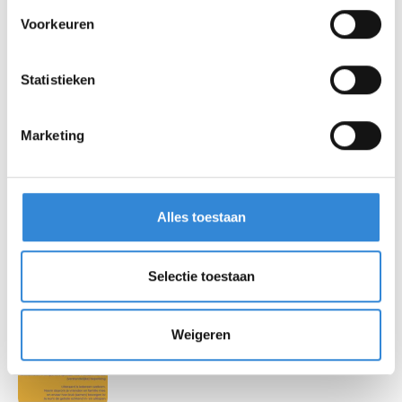
Toezicht
Voorkeuren
1 april 2026
Statistieken
Italiaanse week bij 't Peerke
Marketing
31 maart 2026
Alles toestaan
Terugblik geslaagde
Opschoonweek
Selectie toestaan
26 maart 2026
Weigeren
Sportcarrousel in Denekamp