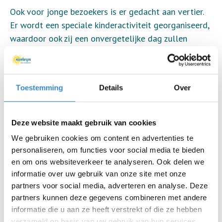
Ook voor jonge bezoekers is er gedacht aan vertier.
Er wordt een speciale kinderactiviteit georganiseerd,
waardoor ook zij een onvergetelijke dag zullen
hebben. Bovendien kunnen zij, net als de
volwassenen, genieten van de bloementuin en de
diverse dieren die op de boerderij aanwezig zijn.
Toestemming
Details
Over
Dus, of je nu al lang benieuwd bent naar het reilen
en zeilen op de zorgboerderij, of gewoon een leuke
Deze website maakt gebruik van cookies
dag uit zoekt met het gezin; zorgboerderij het
We gebruiken cookies om content en advertenties te
Voswinkel biedt een kijkje achter de schermen voor
personaliseren, om functies voor social media te bieden
jong en oud!
en om ons websiteverkeer te analyseren. Ook delen we
Adres:
informatie over uw gebruik van onze site met onze
het Voswinkel
partners voor social media, adverteren en analyse. Deze
Voswinkelweg 7
partners kunnen deze gegevens combineren met andere
informatie die u aan ze heeft verstrekt of die ze hebben
7582 PG Losser
verzameld op basis van uw gebruik van hun services.