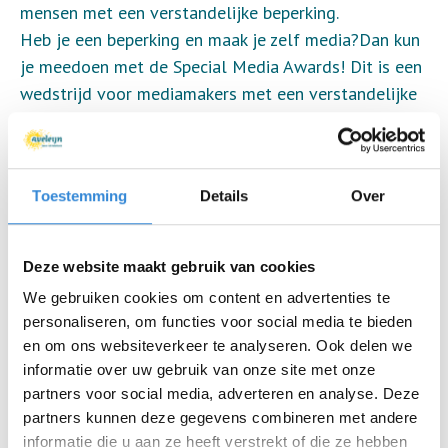
mensen met een verstandelijke beperking.
Heb je een beperking en maak je zelf media?Dan kun
je meedoen met de Special Media Awards! Dit is een
wedstrijd voor mediamakers met een verstandelijke
beperking. Je kunt meedoen met bijvoorbeeld je vlog
op YouTube, jouw Instagram-account, je eigen
radioprogramma of je TikTok-filmpjes. Een vakjury
Toestemming
Details
Over
van bekende Nederlanders beoordeelt de
inzendingen.
De prijzen worden dit jaar voor de vijfde keer
Deze website maakt gebruik van cookies
uitgereikt op woensdag 8 november 2023 bij Beeld
We gebruiken cookies om content en advertenties te
& Geluid in Hilversum. Iedereen die genomineerd is,
personaliseren, om functies voor social media te bieden
mag daarbij zijn! Het wordt een groot feest: Met een
en om ons websiteverkeer te analyseren. Ook delen we
rode loper en muziek. Kevin van den Berg, Irene
informatie over uw gebruik van onze site met onze
Moors en Roel Imfeld presenteren de Special Media
partners voor social media, adverteren en analyse. Deze
Awards.
partners kunnen deze gegevens combineren met andere
Wil je ook meedoen?
informatie die u aan ze heeft verstrekt of die ze hebben