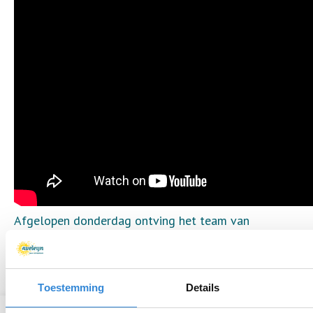
Afgelopen donderdag ontving het team van
Buurtsuper de Spar in Lonneker de Lonneker
Droadneagel. Lees het artikel in de Tubantia
hier
.
Toestemming
Details