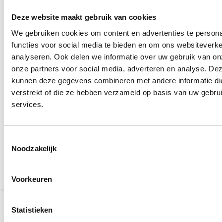
Laatste nieuwsberichten
Deze website maakt gebruik van cookies
Een geslaagde dag op de Zwarte Cross
We gebruiken cookies om content en advertenties te persona
functies voor social media te bieden en om ons websiteverke
Aardewerk verslag editie 6 is uit
analyseren. Ook delen we informatie over uw gebruik van on
onze partners voor social media, adverteren en analyse. De
Dit was het Aveleijn Volleybaltoernooi voor
kunnen deze gegevens combineren met andere informatie die
medewerkers 2026
verstrekt of die ze hebben verzameld op basis van uw gebru
Diploma-uitreiking Naar de Top
services.
Mooie ontmoetingen tijdens spelletjesochtend in
Tubbergen
Toestemmingsselectie
Noodzakelijk
Terug naar het overzicht
Voorkeuren
Statistieken