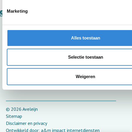
Marketing
Bestuurscentrum Aveleijn
Alles toestaan
Grotestraat 260
7622 GW Borne
Selectie toestaan
074-2556600
Weigeren
info@aveleijn.nl
© 2026 Aveleijn
Sitemap
Disclaimer en privacy
Ontwikkeld door:
a&m impact internetdiensten