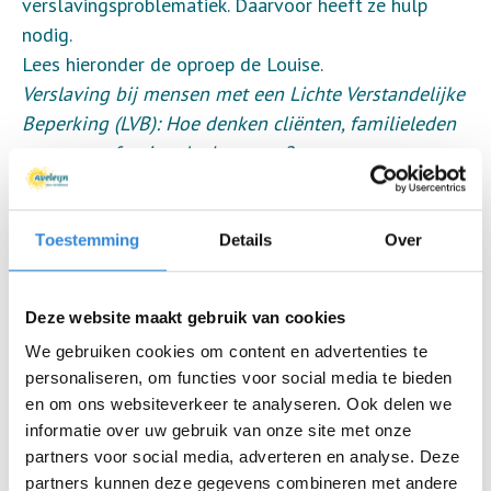
verslavingsproblematiek. Daarvoor heeft ze hulp
nodig.
Lees hieronder de oproep de Louise.
Verslaving bij mensen met een Lichte Verstandelijke
Beperking (LVB): Hoe denken cliënten, familieleden
en zorgprofessionals daar over?
Dat willen we gaan uitzoeken! Daarom zijn we op
zoek naar deelnemers voor onze enquête.
Toestemming
Details
Over
Ben jij familie van iemand met een licht
verstandelijke beperking of zwakbegaafd niveau?
Deze website maakt gebruik van cookies
Dan zijn we benieuwd naar jouw mening!
We gebruiken cookies om content en advertenties te
Hoe kijk jij aan tegen mensen met een
personaliseren, om functies voor social media te bieden
(licht)verstandelijke beperking en
en om ons websiteverkeer te analyseren. Ook delen we
middelenproblematiek? Welke zorg hebben ze
informatie over uw gebruik van onze site met onze
nodig? En hoe ontstaat volgens jou dit probleem?
partners voor social media, adverteren en analyse. Deze
Ook als jouw familielid geen middelen gebruikt
partners kunnen deze gegevens combineren met andere