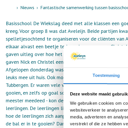
Home
Nieuws
Fantastische samenwerking tussen basisschool
Basisschool De Wiekslag deed met alle klassen een goe
kreeg. Voor groep 8 was dat Aveleijn. Beide partijen kw
spelletjesochtend te organiseren voor de cliënten van 
elkaar alvast een beetje te leren kennen, gaven Christel
gaven uitleg over hoe het is om te leven met een versta
gaven Nick en Christel een groot applaus!
Afgelopen donderdag was het dan zo ver! De kinderen 
Toestemming
leuks mee uit huis. Ook mochten er spelletjes geleend 
Tubbergen. Er waren vele variaties bedacht: van een moo
gooien, en zelfs op goal schieten! Na een warming-up, w
Deze website maakt gebruik
meester meedeed - kon de indeling van de groepjes wor
We gebruiken cookies om cont
leerlingen. De leerlingen liepen met de cliënt van Avele
websiteverkeer te analyseren
hoe de leerlingen zich aanpasten aan de cliënt. Zat er ee
media, adverteren en analys
de bal er in te gooien? Dan werd de korf van de paal ge
verstrekt of die ze hebben v