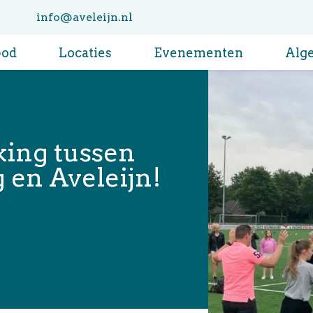
info@aveleijn.nl
bod
Locaties
Evenementen
Alg
ing tussen
 en Aveleijn!