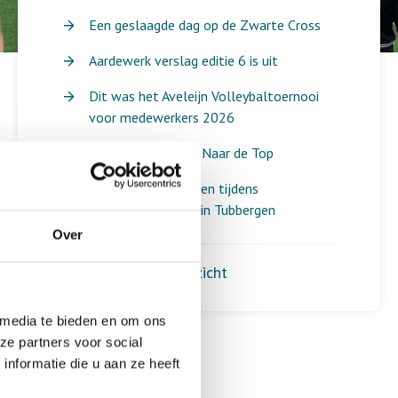
Een geslaagde dag op de Zwarte Cross
Aardewerk verslag editie 6 is uit
Dit was het Aveleijn Volleybaltoernooi
voor medewerkers 2026
Diploma-uitreiking Naar de Top
Mooie ontmoetingen tijdens
spelletjesochtend in Tubbergen
Over
Terug naar het overzicht
 media te bieden en om ons
ze partners voor social
nformatie die u aan ze heeft