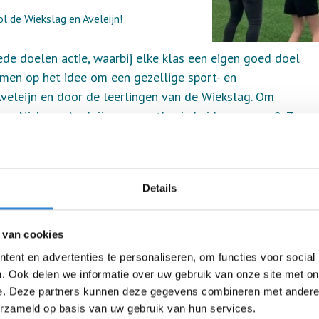
 de Wiekslag en Aveleijn!
de doelen actie, waarbij elke klas een eigen goed doel
amen op het idee om een gezellige sport- en
Aveleijn en door de leerlingen van de Wiekslag. Om
 en Nick van Aveleijn een gastles in beide groepen 8. Ze
ndelijke beperking. De kinderen vonden het erg leuk en
brachten hun zelfgemaakte spellen mee, of namen iets
Details
worden bij de buurtsportcoaches van sportservice
i eigen gemaakt ezeltje-prik-je, tot ringen om pionnen
aarbij de meisjes een dansje opvoerden - en zelfs een
 van cookies
den gemaakt. Alle 24 cliënten werden verdeeld over 2
ent en advertenties te personaliseren, om functies voor social
ijn alle spelletjes langs. Het was fantastisch om te zien
. Ook delen we informatie over uw gebruik van onze site met on
n cliënt in de rolstoel en kon hij niet bij de basket om
e. Deze partners kunnen deze gegevens combineren met andere i
haald en kon er toch gegooid worden. Is een cliënt
erzameld op basis van uw gebruik van hun services.