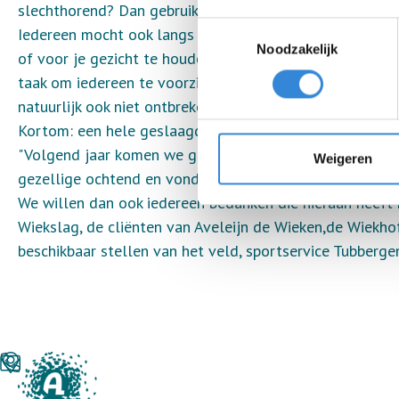
slechthorend? Dan gebruikten ze gebarentaal en deden z
Toestemmingsselectie
Iedereen mocht ook langs een mooie fotomuur: er waren
Noodzakelijk
of voor je gezicht te houden, en zo kon je met je groep
taak om iedereen te voorzien van koffie, thee of ranja,
natuurlijk ook niet ontbreken.
Kortom: een hele geslaagde dag met alleen maar blije 
"Volgend jaar komen we graag weer!". En dat gold voor 
Weigeren
gezellige ochtend en vonden het een mooie samenwerk
We willen dan ook iedereen bedanken die hieraan heeft
Wiekslag, de cliënten van Aveleijn de Wieken,de Wiekh
beschikbaar stellen van het veld, sportservice Tubberg