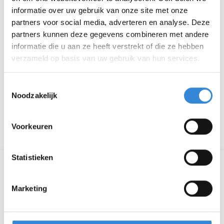
uur en in het weekend van 12:00-16:00 uur.
informatie over uw gebruik van onze site met onze
partners voor social media, adverteren en analyse. Deze
Meer informatie over de expositie en de kunstenaars
partners kunnen deze gegevens combineren met andere
is te vinden
in deze folder.
informatie die u aan ze heeft verstrekt of die ze hebben
verzameld op basis van uw gebruik van hun services.
Over de A-galerie
De expositieruimte de "A-galerie" van daglocatie
Toestemmingsselectie
AtelierZ biedt cliënten de mogelijkheid te exposeren
Noodzakelijk
maar ook om kunstenaars van buiten te ontmoeten
wanneer zij daar exposeren.
Voorkeuren
Statistieken
Laatste nieuwsberichten
Marketing
Een geslaagde dag op de Zwarte Cross
Aardewerk verslag editie 6 is uit