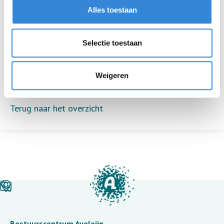
Dit was het Aveleijn Volleybaltoernooi voor
Alles toestaan
medewerkers 2026
Diploma-uitreiking Naar de Top
Selectie toestaan
Mooie ontmoetingen tijdens spelletjesochtend in
Tubbergen
Weigeren
Terug naar het overzicht
Bestuurscentrum Aveleijn