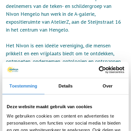
deelnemers van de teken- en schildergroep van
Nivon Hengelo hun werk in de A-galerie,
expositieruimte van AtelierZ, aan de Steijnstraat 16
in het centrum van Hengelo.
Het Nivon is een ideële vereniging, die mensen
prikkelt en een vrijplaats biedt om te ontdekken,
ontmoeten, ondernemen, ontplooien en ontspannen.
Belangrijk uitgangspunt is bewustwording op de
terreinen natuur, cultuur en maatschappij. Bewuste
mensen leveren een bijdrage aan een bewuste
Toestemming
Details
Over
toekomst. Bezichtig de ruim 50 schilderijen en/of
tekeningen gemaakt door mensen met verschillende
Deze website maakt gebruik van cookies
achtergronden, leeftijden en ervaring en gemaakt
met verschillende technieken. De expositie is op
We gebruiken cookies om content en advertenties te
personaliseren, om functies voor social media te bieden
doordeweekse dagen te bezoeken van 10:00- 15:00
en om ons websiteverkeer te analyseren. Ook delen we