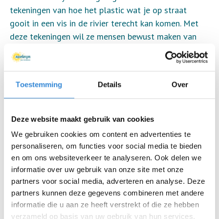
tekeningen van hoe het plastic wat je op straat
gooit in een vis in de rivier terecht kan komen. Met
deze tekeningen wil ze mensen bewust maken van
hun gedrag en wat voor invloed dat op de natuur
heeft. Ze hoopt dat mensen daardoor hun gedrag
veranderen. Wendy geeft ook praktische tips mee aan
Toestemming
Details
Over
de mensen die ze spreekt, zoals hoe je afval goed
kunt scheiden.
Reactie Susanne Bentvelsen
Deze website maakt gebruik van cookies
Susanne Bentvelsen, bestuurder, geeft aan
We gebruiken cookies om content en advertenties te
ontzettend trots te zijn op ervaringsdeskundigen als
personaliseren, om functies voor social media te bieden
Wendy. Ze vindt het onderwerp waar Wendy zich zo
en om ons websiteverkeer te analyseren. Ook delen we
gepassioneerd voor inzet, duurzaamheid, erg
informatie over uw gebruik van onze site met onze
belangrijk. Niet alleen persoonlijk, maar vooral ook
partners voor social media, adverteren en analyse. Deze
partners kunnen deze gegevens combineren met andere
voor de organisatie. Zo is ze, als ambassadeur van de
informatie die u aan ze heeft verstrekt of die ze hebben
Green Deal in de zorg, bezig met het verduurzamen
verzameld op basis van uw gebruik van hun services.