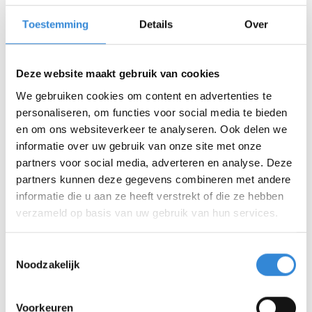
ontwikkeling van Aveleijn en voor mensen met een
verstandelijke beperking in Oost Nederland.
Toestemming
Details
Over
Henk woont nog altijd bij ons bij De Elsmors in
Hengelo.
Deze website maakt gebruik van cookies
Bij gelegenheid van ons 50-jarig bestaan in 2018
hebben we de heer Noordanus geïnterviewd.
We gebruiken cookies om content en advertenties te
personaliseren, om functies voor social media te bieden
Luister nog even naar zijn mooie woorden, zijn
en om ons websiteverkeer te analyseren. Ook delen we
pionierswerk en zijn liefdevolle kijk op de mensen bij
informatie over uw gebruik van onze site met onze
Aveleijn.
partners voor social media, adverteren en analyse. Deze
Met diezelfde liefdevolle blik, waarderen wij bij
partners kunnen deze gegevens combineren met andere
Aveleijn nog altijd zijn inzet. Wij bouwen voort op
informatie die u aan ze heeft verstrekt of die ze hebben
zijn gedachtengoed en daarmee zal de heer
verzameld op basis van uw gebruik van hun services.
Noordanus altijd verbonden blijven met de
organisatie.
Toestemmingsselectie
Een eerbetoon aan een markant mens, dankbaar voor
Noodzakelijk
zijn betekenisvolle bijdrage >>
Zijn gezin, ook altijd zeer belangrijk en betrokken,
Voorkeuren