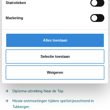
Statistieken
Marketing
Alles toestaan
Laatste nieuwsberichten
Een geslaagde dag op de Zwarte Cross
Selectie toestaan
Aardewerk verslag editie 6 is uit
Weigeren
Dit was het Aveleijn Volleybaltoernooi voor
medewerkers 2026
Diploma-uitreiking Naar de Top
Mooie ontmoetingen tijdens spelletjesochtend in
Tubbergen