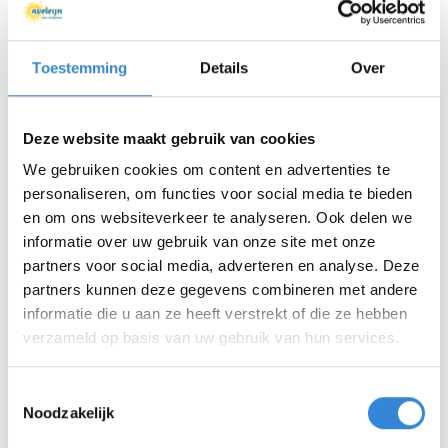
zegt Lisanne van Oers, logopediste op
kinderdagcentrum de Toermalijn. ‘Het is waardevol
dat wij de cliënten en hun familie kunnen helpen om
Toestemming
Details
Over
te groeien. Dit geeft meer eigen regie, doordat zij
hun wensen beter duidelijk kunnen maken aan hun
Deze website maakt gebruik van cookies
omgeving. Een voorbeeld hiervan is het verhaal van
We gebruiken cookies om content en advertenties te
Dirk. Dirk was vóór de inzet van de spraakcomputer
personaliseren, om functies voor social media te bieden
afhankelijk van de interpretatie van de
en om ons websiteverkeer te analyseren. Ook delen we
communicatieve signalen van zijn begeleiding. Door
informatie over uw gebruik van onze site met onze
de inzet van de computer kan hij zelf zijn eigen
partners voor social media, adverteren en analyse. Deze
wensen duidelijk maken.'
partners kunnen deze gegevens combineren met andere
informatie die u aan ze heeft verstrekt of die ze hebben
Naast de communicatie bestaat het werk van onze
verzameld op basis van uw gebruik van hun services.
logopedisten ook voor een groot deel uit het
begeleiden en adviseren bij het veilig eten, drinken
Toestemmingsselectie
Noodzakelijk
en slikken zowel bij kinderen als bij ouderen.