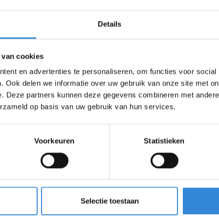
ag wordt aandacht gevraagd voor het gesprek over
Details
 van cookies
kt in het leven. Wanneer je worstelt met levensvragen
ent en advertenties te personaliseren, om functies voor social
stelijk verzorger ruimte bieden om (opnieuw) houvast
. Ook delen we informatie over uw gebruik van onze site met on
tellingen geestelijke verzorging beschikbaar moeten
e. Deze partners kunnen deze gegevens combineren met andere i
?
Via deze link is een artikel te vinden over een waardig
erzameld op basis van uw gebruik van hun services.
Voorkeuren
Statistieken
Selectie toestaan