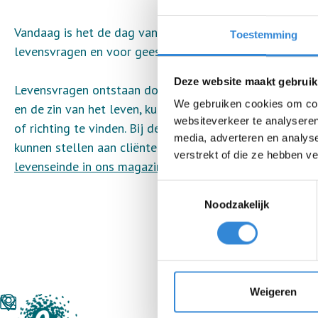
Vandaag is het de dag van de Levensvragen. Op deze d
Toestemming
levensvragen en voor geestelijke verzorging.
Deze website maakt gebruik
Levensvragen ontstaan door wat je meekrijgt en meemaa
We gebruiken cookies om cont
en de zin van het leven, kunnen gesprekken met een gee
websiteverkeer te analyseren
of richting te vinden. Bij de wet is bepaald dat Wlz ins
media, adverteren en analys
kunnen stellen aan cliënten. Wil je meer lezen hierover
verstrekt of die ze hebben v
levenseinde in ons magazine de Spigul (p.18-19)
Toestemmingsselectie
Noodzakelijk
Weigeren