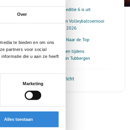
Aardewerk verslag editie 6 is uit
Over
Dit was het Aveleijn Volleybaltoernooi
voor medewerkers 2026
Diploma-uitreiking Naar de Top
 media te bieden en om ons
ze partners voor social
Mooie ontmoetingen tijdens
nformatie die u aan ze heeft
spelletjesochtend in Tubbergen
Terug naar het overzicht
Marketing
Alles toestaan