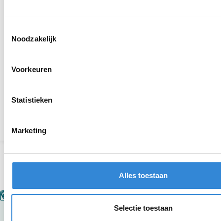
Aardewerk verslag editie 6 is uit
Dit was het Aveleijn Volleybaltoernooi voor
Toestemmingsselectie
medewerkers 2026
Noodzakelijk
Diploma-uitreiking Naar de Top
Voorkeuren
Mooie ontmoetingen tijdens spelletjesochtend in
Tubbergen
Statistieken
Terug naar het overzicht
Marketing
Alles toestaan
Selectie toestaan