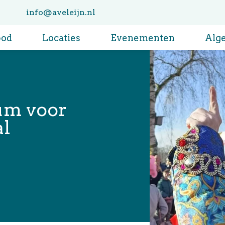
info@aveleijn.nl
bod
Locaties
Evenementen
Alg
eum voor
al