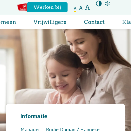
A
Hoog contrast
aanzetten
Voor
Werken bij
A
A
Naar
de
emeen
Vrijwilligers
Contact
Kl
website
regio
Twente
Informatie
Manager
Rudie Duman / Hanneke