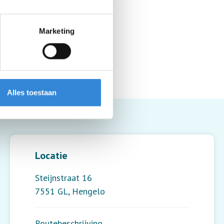
Marketing
Alles toestaan
Leaflet
| ©
OpenStreetMap
contributors
Locatie
Steijnstraat 16
7551 GL
,
Hengelo
Routebeschrijving