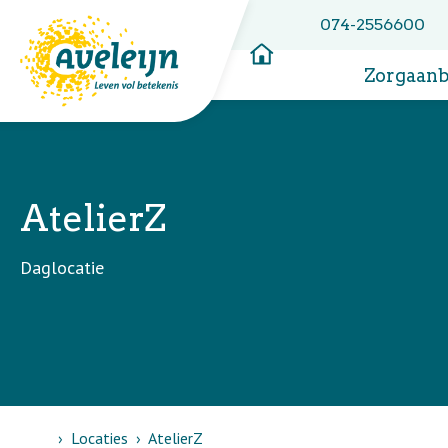
074-2556600
Zorgaan
AtelierZ
Daglocatie
Home
Locaties
AtelierZ