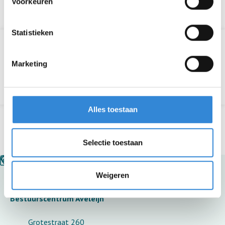
We nemen zo snel mogelijk contact met je op.
Voorkeuren
Statistieken
Informatie
Marketing
Terug naar het overzicht
Alles toestaan
Selectie toestaan
Weigeren
Bestuurscentrum Aveleijn
Grotestraat 260