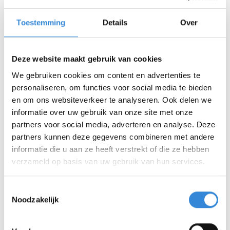
Ik zou graag leren hoe ik dit zelf moet doen”.
Toestemming
Details
Over
Vraag jij je dit wel eens af?
Dan kun je bij ons een leertraject volgen!
Deze website maakt gebruik van cookies
We gebruiken cookies om content en advertenties te
personaliseren, om functies voor social media te bieden
Heb je interesse of wil je meer informatie,
en om ons websiteverkeer te analyseren. Ook delen we
stuur dan een mail naar
informatie over uw gebruik van onze site met onze
leerwijzerclienten@aveleijn.nl
.
partners voor social media, adverteren en analyse. Deze
partners kunnen deze gegevens combineren met andere
Vermeld in de mail het volgende:
informatie die u aan ze heeft verstrekt of die ze hebben
verzameld op basis van uw gebruik van hun services.
• wat je leervraag is;
• wie je persoonlijk begeleider is;
Toestemmingsselectie
• je telefoonnummer als je graag teruggebeld wil
Noodzakelijk
worden.