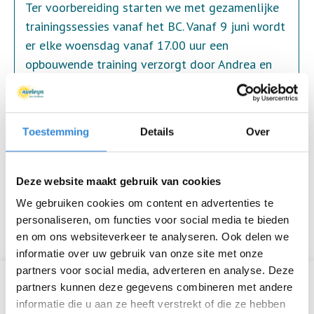
Ter voorbereiding starten we met gezamenlijke
trainingssessies vanaf het BC. Vanaf 9 juni wordt
er elke woensdag vanaf 17.00 uur een
opbouwende training verzorgt door Andrea en
Anne Marie. Genoeg tijd om op te bouwen naar
een rondje van 4,2 km in september.
Graag aanmelden bij Anne Marie, zij zal je een
Toestemming
Details
Over
uitnodiging sturen in je agenda, die je per week
kan accepteren/weigeren. Afhankelijk van het
aantal deelnemers besluiten we of de training
Deze website maakt gebruik van cookies
doorgaat.
We gebruiken cookies om content en advertenties te
personaliseren, om functies voor social media te bieden
en om ons websiteverkeer te analyseren. Ook delen we
informatie over uw gebruik van onze site met onze
partners voor social media, adverteren en analyse. Deze
Informatie
partners kunnen deze gegevens combineren met andere
informatie die u aan ze heeft verstrekt of die ze hebben