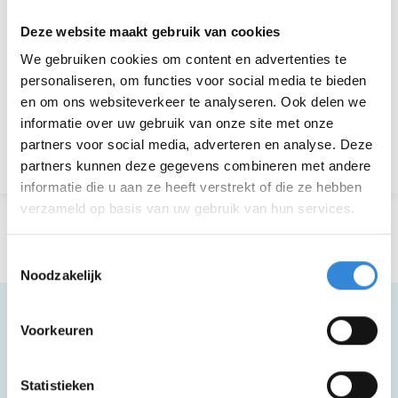
Deelnemers
4 van 25
Deze website maakt gebruik van cookies
We gebruiken cookies om content en advertenties te
personaliseren, om functies voor social media te bieden
Aanmelden is niet meer mogelijk.
en om ons websiteverkeer te analyseren. Ook delen we
informatie over uw gebruik van onze site met onze
partners voor social media, adverteren en analyse. Deze
Terug naar het overzicht
partners kunnen deze gegevens combineren met andere
informatie die u aan ze heeft verstrekt of die ze hebben
verzameld op basis van uw gebruik van hun services.
Toestemmingsselectie
Noodzakelijk
Voorkeuren
Meer informatie
Statistieken