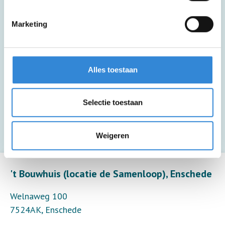
Deze activiteit is rolstoel toegankelijk.
Marketing
Deze activiteit is inclusief een kopje
Alles toestaan
koffie of thee.
Deze activiteit biedt alleen toezicht (20
Selectie toestaan
deelnemers per toezichthouder).
Weigeren
Leaflet
| ©
OpenStreetMap
contributors
't Bouwhuis (locatie de Samenloop), Enschede
Welnaweg 100
7524AK
,
Enschede