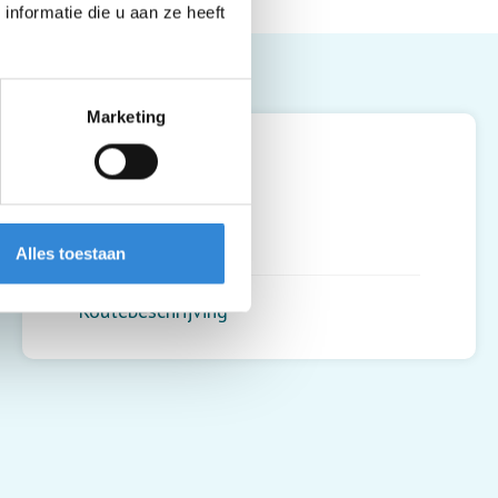
nformatie die u aan ze heeft
Leaflet
| ©
OpenStreetMap
contributors
Marketing
Uit & Zo, Hengelo
Thomasstraat 70
7553 XV
,
Hengelo
Alles toestaan
Routebeschrijving