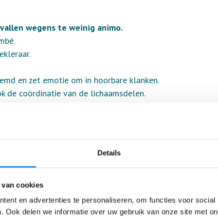
vallen wegens te weinig animo.
mbé.
kleraar.
md en zet emotie om in hoorbare klanken.
ok de coördinatie van de lichaamsdelen.
 oktober.
oor die avond(en) aan te melden via de website.
Details
 van cookies
ent en advertenties te personaliseren, om functies voor social
. Ook delen we informatie over uw gebruik van onze site met on