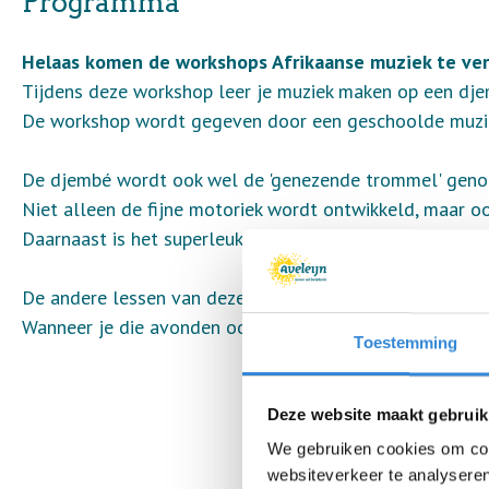
Programma
Helaas komen de workshops Afrikaanse muziek te ver
Tijdens deze workshop leer je muziek maken op een dje
De workshop wordt gegeven door een geschoolde muzie
De djembé wordt ook wel de 'genezende trommel' genoe
Niet alleen de fijne motoriek wordt ontwikkeld, maar o
Daarnaast is het superleuk om te doen.
De andere lessen van deze workshop zijn op 4, 11 en 25
Wanneer je die avonden ook kan en wil, dien je je ook v
Toestemming
Deze website maakt gebruik
We gebruiken cookies om cont
websiteverkeer te analyseren