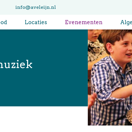
info@aveleijn.nl
bod
Locaties
Evenementen
Alg
muziek