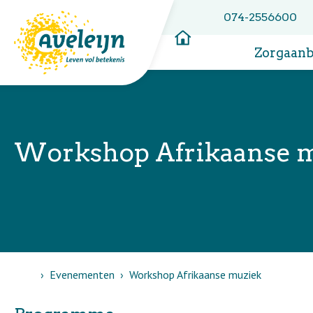
074-2556600
Zorgaan
Workshop Afrikaanse 
Home
Evenementen
Workshop Afrikaanse muziek