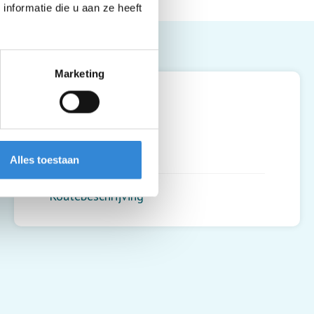
nformatie die u aan ze heeft
Leaflet
| ©
OpenStreetMap
contributors
Marketing
Uit & Zo, Hengelo
Thomasstraat 70
7553XV
,
Hengelo
Alles toestaan
Routebeschrijving