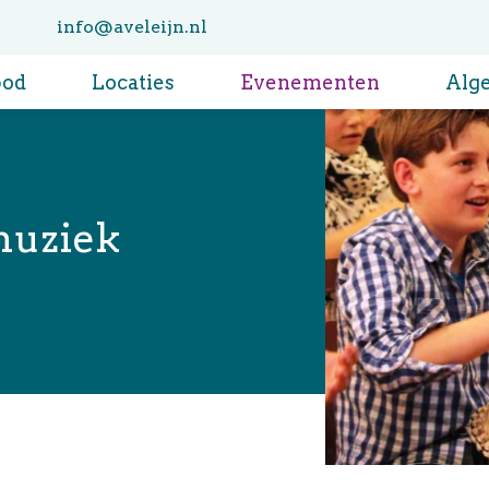
info@aveleijn.nl
bod
Locaties
Evenementen
Alg
muziek