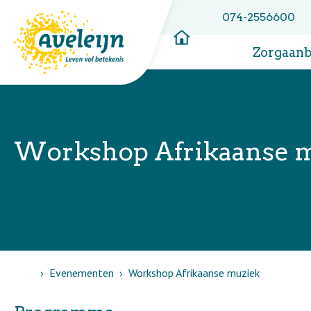
074-2556600
Zorgaan
Workshop Afrikaanse 
Home
Evenementen
Workshop Afrikaanse muziek