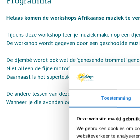
Programma
Helaas komen de workshops Afrikaanse muziek te ver
Tijdens deze workshop leer je muziek maken op een dje
De workshop wordt gegeven door een geschoolde muzie
De djembé wordt ook wel de 'genezende trommel' genoe
Niet alleen de fijne motoriek wordt ontwikkeld, maar o
Daarnaast is het superleuk om te doen.
De andere lessen van deze workshop zijn op 4, 18 en 25
Toestemming
Wanneer je die avonden ook kan en wil, dien je je ook v
Deze website maakt gebruik
We gebruiken cookies om cont
websiteverkeer te analyseren