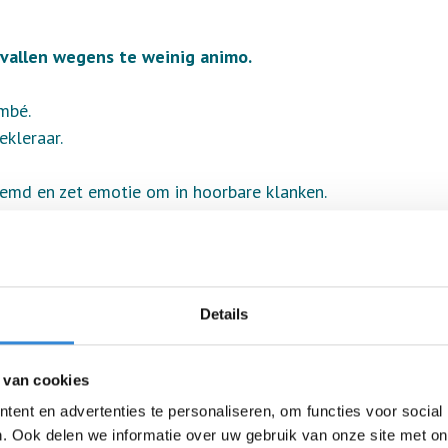
vallen wegens te weinig animo.
mbé.
kleraar.
md en zet emotie om in hoorbare klanken.
ok de coördinatie van de lichaamsdelen.
 oktober.
Details
oor die avond(en) aan te melden via de website.
 van cookies
ent en advertenties te personaliseren, om functies voor social
. Ook delen we informatie over uw gebruik van onze site met on