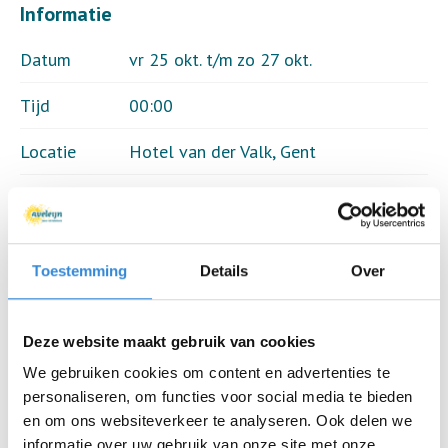
Informatie
Datum
vr 25 okt. t/m zo 27 okt.
Tijd
00:00
Locatie
Hotel van der Valk, Gent
Thema
Vakanties
Kosten
Geen
Toestemming
Details
Over
Deelnemers
3 van 12
Deze website maakt gebruik van cookies
We gebruiken cookies om content en advertenties te
Aanmelden is niet meer mogelijk.
personaliseren, om functies voor social media te bieden
en om ons websiteverkeer te analyseren. Ook delen we
Download hier de poster
informatie over uw gebruik van onze site met onze