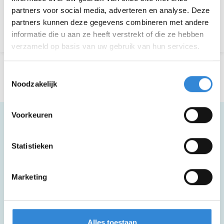
partners voor social media, adverteren en analyse. Deze
partners kunnen deze gegevens combineren met andere
Terug naar het overzicht
informatie die u aan ze heeft verstrekt of die ze hebben
verzameld op basis van uw gebruik van hun services.
Toestemmingsselectie
Noodzakelijk
Voorkeuren
Meer informatie
Statistieken
Marketing
Inclusief busvervoer met opstapplaats in
de regio.
Deze activiteit is rolstoel toegankelijk
Alles toestaan