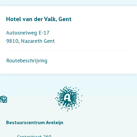
Leaflet
| ©
OpenStreetMap
contributors
Hotel van der Valk, Gent
Autosnelweg E-17
9810
,
Nazareth Gent
Routebeschrijving
Bestuurscentrum Aveleijn
Grotestraat 260