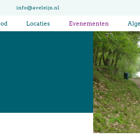
info@aveleijn.nl
bod
Locaties
Evenementen
Alg