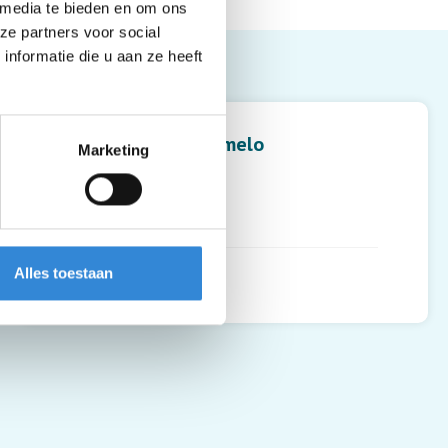
 media te bieden en om ons
ze partners voor social
nformatie die u aan ze heeft
Leaflet
| ©
OpenStreetMap
contributors
Huize Bannink, Almelo
Marketing
de Wiersse 43
7608 CD
,
Almelo
Alles toestaan
Routebeschrijving