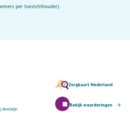
lnemers per toezichthouder).
Zorgkaart Nederland
Bekijk waarderingen
 Aveleijn