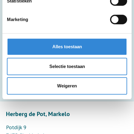
lopen.
Statistieken
Deze activiteit is inclusief lunch en een
Marketing
drankje.
Alles toestaan
Deze activiteit is inclusief een drankje.
Selectie toestaan
Deze activiteit biedt alleen toezicht (8
deelnemers per toezichthouder).
Weigeren
Leaflet
| ©
OpenStreetMap
contributors
Herberg de Pot, Markelo
Potdijk 9