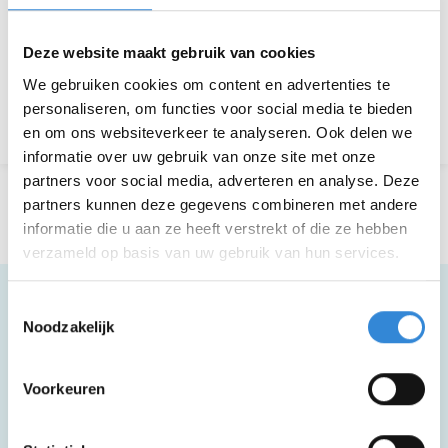
Deze website maakt gebruik van cookies
Aanmelden is niet meer mogelijk.
We gebruiken cookies om content en advertenties te
personaliseren, om functies voor social media te bieden
Terug naar het overzicht
en om ons websiteverkeer te analyseren. Ook delen we
informatie over uw gebruik van onze site met onze
partners voor social media, adverteren en analyse. Deze
partners kunnen deze gegevens combineren met andere
informatie die u aan ze heeft verstrekt of die ze hebben
verzameld op basis van uw gebruik van hun services.
Toestemmingsselectie
Noodzakelijk
Meer informatie
Voorkeuren
Voor deze activiteit moet je goed kunnen