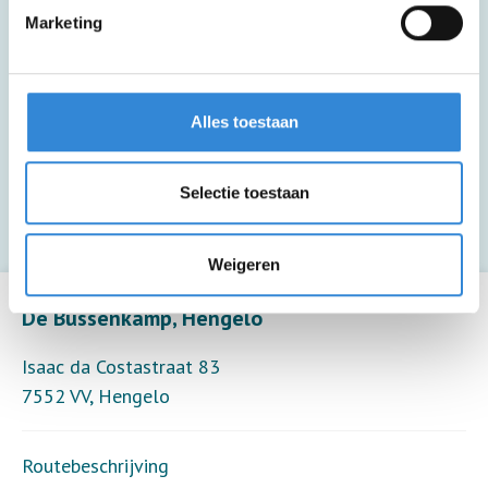
Marketing
Deze activiteit is inclusief een drankje.
Alles toestaan
Deze activiteit biedt alleen toezicht (15
deelnemers per toezichthouder).
Selectie toestaan
Weigeren
Leaflet
| ©
OpenStreetMap
contributors
De Bussenkamp, Hengelo
Isaac da Costastraat 83
7552 VV
,
Hengelo
Routebeschrijving