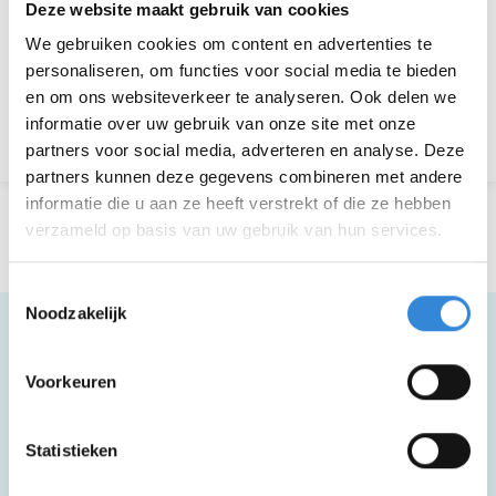
Deze website maakt gebruik van cookies
We gebruiken cookies om content en advertenties te
Aanmelden is niet meer mogelijk.
personaliseren, om functies voor social media te bieden
en om ons websiteverkeer te analyseren. Ook delen we
informatie over uw gebruik van onze site met onze
Terug naar het overzicht
partners voor social media, adverteren en analyse. Deze
partners kunnen deze gegevens combineren met andere
informatie die u aan ze heeft verstrekt of die ze hebben
verzameld op basis van uw gebruik van hun services.
Toestemmingsselectie
Noodzakelijk
Voorkeuren
Meer informatie
Statistieken
Deze activiteit is rolstoel toegankelijk.