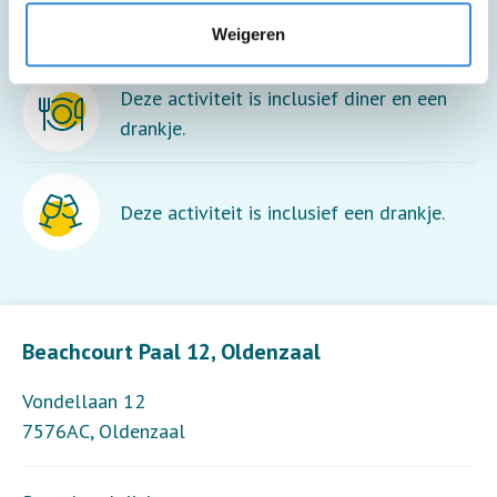
lopen.
Weigeren
Deze activiteit is inclusief diner en een
drankje.
Deze activiteit is inclusief een drankje.
Leaflet
| ©
OpenStreetMap
contributors
Beachcourt Paal 12, Oldenzaal
Vondellaan 12
7576AC
,
Oldenzaal