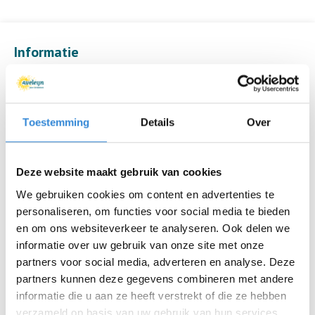
Informatie
Datum
vr 28 jul.
Tijd
17:30 - 22:00
Toestemming
Details
Over
Locatie
Beachcourt Paal 12, Oldenzaal
Deze website maakt gebruik van cookies
Thema
Ontmoeten, Sport & spel
We gebruiken cookies om content en advertenties te
personaliseren, om functies voor social media te bieden
Kosten
Geen
en om ons websiteverkeer te analyseren. Ook delen we
Inschrijvingen
170
informatie over uw gebruik van onze site met onze
partners voor social media, adverteren en analyse. Deze
partners kunnen deze gegevens combineren met andere
informatie die u aan ze heeft verstrekt of die ze hebben
Aanmelden is niet meer mogelijk.
verzameld op basis van uw gebruik van hun services.